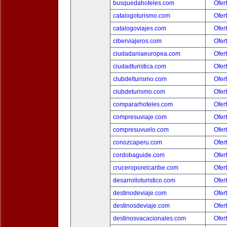
busquedahoteles.com
Ofer
catalogoturismo.com
Ofer
catalogoviajes.com
Ofer
ciberviajeros.com
Ofer
ciudadaniaeuropea.com
Ofer
ciudadturistica.com
Ofer
clubdelturismo.com
Ofer
clubdeturismo.com
Ofer
compararhoteles.com
Ofer
compresuviaje.com
Ofer
compresuvuelo.com
Ofer
conozcaperu.com
Ofer
cordobaguide.com
Ofer
cruceroporelcaribe.com
Ofer
desarrolloturistico.com
Ofer
destinodeviaje.com
Ofer
destinosdeviaje.com
Ofer
destinosvacacionales.com
Ofer