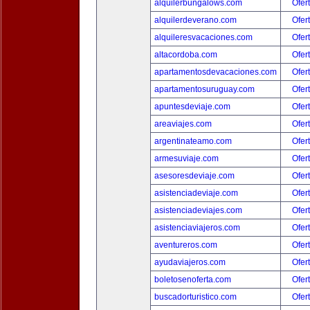
alquilerbungalows.com
Ofer
alquilerdeverano.com
Ofer
alquileresvacaciones.com
Ofer
altacordoba.com
Ofer
apartamentosdevacaciones.com
Ofer
apartamentosuruguay.com
Ofer
apuntesdeviaje.com
Ofer
areaviajes.com
Ofer
argentinateamo.com
Ofer
armesuviaje.com
Ofer
asesoresdeviaje.com
Ofer
asistenciadeviaje.com
Ofer
asistenciadeviajes.com
Ofer
asistenciaviajeros.com
Ofer
aventureros.com
Ofer
ayudaviajeros.com
Ofer
boletosenoferta.com
Ofer
buscadorturistico.com
Ofer