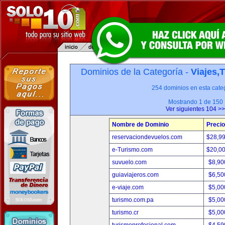
Dominios de la Categoría -
Viajes,
254 dominios en esta categ
Mostrando 1 de 150
Ver siguientes 104 >>
Nombre de Dominio
Precio
reservaciondevuelos.com
$28,9
e-Turismo.com
$20,0
suvuelo.com
$8,90
guiaviajeros.com
$6,50
e-viaje.com
$5,00
turismo.com.pa
$5,00
turismo.cr
$5,00