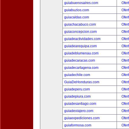
guiabuenosaires.com
Ofer
guiabuzios.com
Ofer
guiacaldas.com
Ofer
guiachacabuco.com
Ofer
guiaconcepcion.com
Ofer
guiadeactividades.com
Ofer
guiadearequipa.com
Ofer
guiadeblumenau.com
Ofer
guiadecaracas.com
Ofer
guiadecartagena.com
Ofer
guiadechile.com
Ofer
GuiaDeHonduras.com
Ofer
guiadeperu.com
Ofer
guiadepiura.com
Ofer
guiadesantiago.com
Ofer
guiadeviajero.com
Ofer
guiaexpediciones.com
Ofer
guiaformosa.com
Ofer