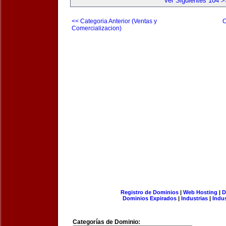
Ver Siguientes 104 >
<< Categoria Anterior (Ventas y
C
Comercializacion)
Registro de Dominios
|
Web Hosting
|
D
Dominios Expirados
|
Industrias
|
Indu
Categorías de Dominio: