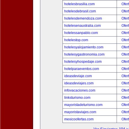
hotelesbrasilia.com
Ofer
hotelesdebrasil.com
Ofer
hotelesdemendoza.com
Ofer
hotelesenaustralia.com
Ofer
hotelessanpablo.com
Ofer
hotelestop.com
Ofer
hotelesyalojamiento.com
Ofer
hotelesygastronomia.com
Ofer
hotelesyhospedaje.com
Ofer
hotelparaeventos.com
Ofer
ideasdeviaje.com
Ofer
ideasdeviajes.com
Ofer
infovacaciones.com
Ofer
linksturismo.com
Ofer
mayoristadeturismo.com
Ofer
mayoristaviajes.com
Ofer
mexicoofertas.com
Ofer