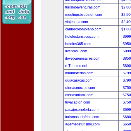
turismoprofesional.com
$4,59
turismoaventuras.com
$2,80
meetingsbydesign.com
$2,50
viajesusa.com
$2,40
caribecolombiano.com
$1,80
hotelesturisticos.com
$999
hoteles365.com
$950
livebrasil.com
$899
ilovebuenosaires.com
$850
e-Turismo.net
$800
miamiofertas.com
$799
guiacaracas.com
$790
ofertasmexico.com
$750
ofertasmiami.com
$750
tuvacacion.com
$750
pasajesenoferta.com
$699
turismosudafrica.com
$680
agentedeturismo.com
$650