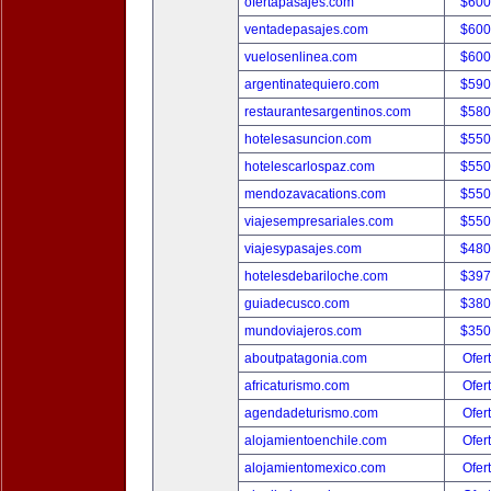
ofertapasajes.com
$600
ventadepasajes.com
$600
vuelosenlinea.com
$600
argentinatequiero.com
$590
restaurantesargentinos.com
$580
hotelesasuncion.com
$550
hotelescarlospaz.com
$550
mendozavacations.com
$550
viajesempresariales.com
$550
viajesypasajes.com
$480
hotelesdebariloche.com
$397
guiadecusco.com
$380
mundoviajeros.com
$350
aboutpatagonia.com
Ofer
africaturismo.com
Ofer
agendadeturismo.com
Ofer
alojamientoenchile.com
Ofer
alojamientomexico.com
Ofer