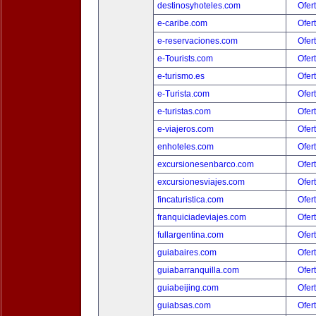
destinosyhoteles.com
Ofer
e-caribe.com
Ofer
e-reservaciones.com
Ofer
e-Tourists.com
Ofer
e-turismo.es
Ofer
e-Turista.com
Ofer
e-turistas.com
Ofer
e-viajeros.com
Ofer
enhoteles.com
Ofer
excursionesenbarco.com
Ofer
excursionesviajes.com
Ofer
fincaturistica.com
Ofer
franquiciadeviajes.com
Ofer
fullargentina.com
Ofer
guiabaires.com
Ofer
guiabarranquilla.com
Ofer
guiabeijing.com
Ofer
guiabsas.com
Ofer