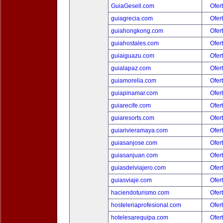
GuiaGesell.com
Ofer
guiagrecia.com
Ofer
guiahongkong.com
Ofer
guiahostales.com
Ofer
guiaiguazu.com
Ofer
guialapaz.com
Ofer
guiamorelia.com
Ofer
guiapinamar.com
Ofer
guiarecife.com
Ofer
guiaresorts.com
Ofer
guiarivieramaya.com
Ofer
guiasanjose.com
Ofer
guiasanjuan.com
Ofer
guiasdelviajero.com
Ofer
guiasviaje.com
Ofer
haciendoturismo.com
Ofer
hosteleriaprofesional.com
Ofer
hotelesarequipa.com
Ofer