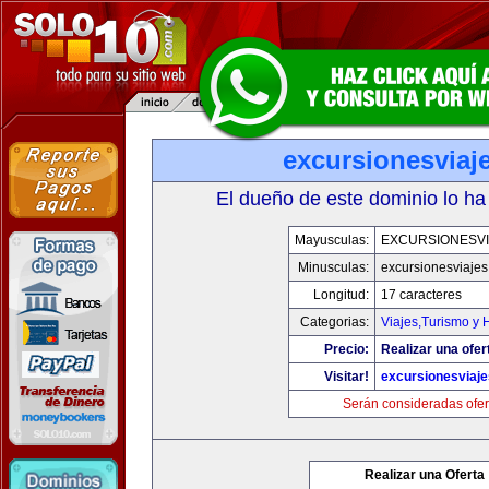
excursionesviaj
El dueño de este dominio lo ha
Mayusculas:
EXCURSIONESVI
Minusculas:
excursionesviaje
Longitud:
17 caracteres
Categorias:
Viajes,Turismo y
Precio:
Realizar una ofer
Visitar!
excursionesviaj
Serán consideradas ofer
Realizar una Oferta