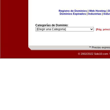
Registro de Dominios
|
Web Hosting
|
D
Dominios Expirados
|
Industrias
|
Indu
Categorías de Dominio:
[Pág. princi
** Precios expre
© 2002/2022 Solo10.com