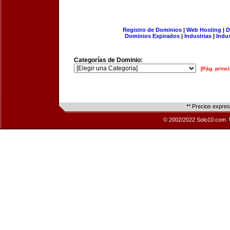
Registro de Dominios
|
Web Hosting
|
D
Dominios Expirados
|
Industrias
|
Indu
Categorías de Dominio:
[Pág. princi
** Precios expre
© 2002/2022 Solo10.com