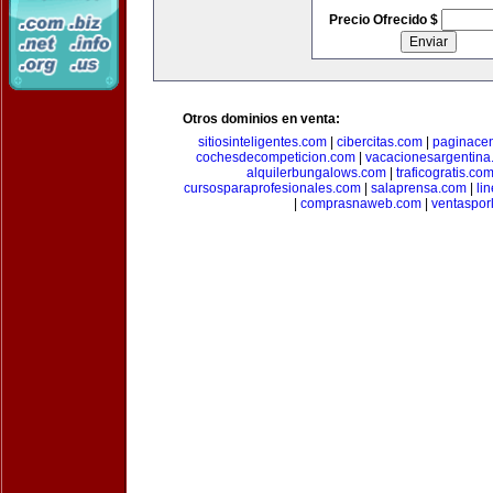
Precio Ofrecido $
Otros dominios en venta:
sitiosinteligentes.com
|
cibercitas.com
|
paginacen
cochesdecompeticion.com
|
vacacionesargentina
alquilerbungalows.com
|
traficogratis.co
cursosparaprofesionales.com
|
salaprensa.com
|
li
|
comprasnaweb.com
|
ventaspo