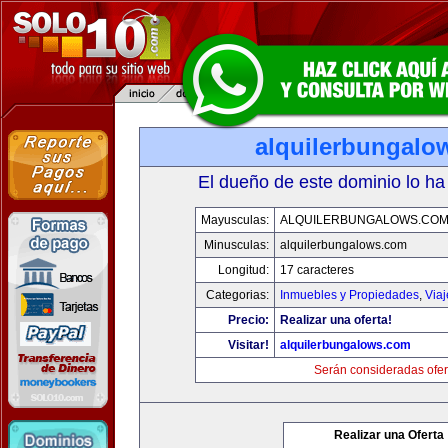
alquilerbungalo
El dueño de este dominio lo ha
Mayusculas:
ALQUILERBUNGALOWS.CO
Minusculas:
alquilerbungalows.com
Longitud:
17 caracteres
Categorias:
Inmuebles y Propiedades
,
Via
Precio:
Realizar una oferta!
Visitar!
alquilerbungalows.com
Serán consideradas ofer
Realizar una Oferta