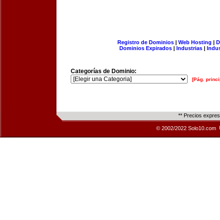
Registro de Dominios
|
Web Hosting
|
D
Dominios Expirados
|
Industrias
|
Indu
Categorías de Dominio:
[Pág. princi
** Precios expre
© 2002/2022 Solo10.com