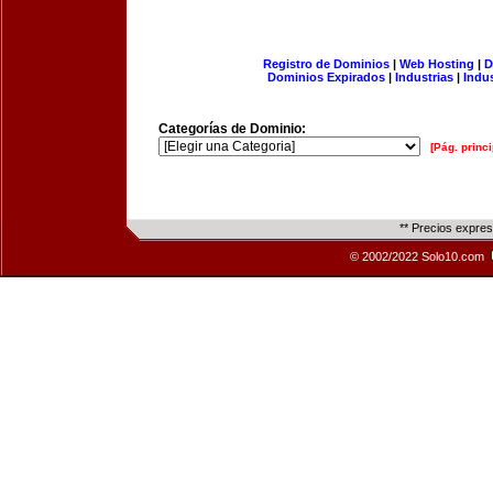
Registro de Dominios
|
Web Hosting
|
D
Dominios Expirados
|
Industrias
|
Indu
Categorías de Dominio:
[Pág. princi
** Precios expre
© 2002/2022 Solo10.com