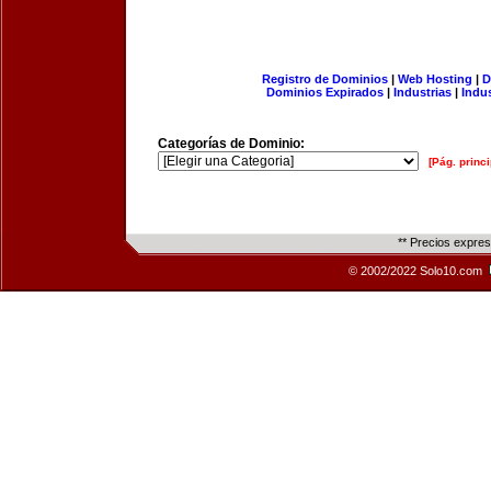
Registro de Dominios
|
Web Hosting
|
D
Dominios Expirados
|
Industrias
|
Indu
Categorías de Dominio:
[Pág. princi
** Precios expre
© 2002/2022 Solo10.com