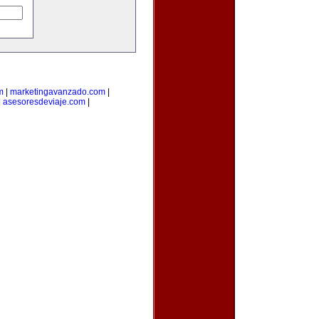
m
|
marketingavanzado.com
|
|
asesoresdeviaje.com
|