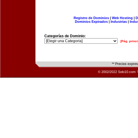
Registro de Dominios
|
Web Hosting
|
D
Dominios Expirados
|
Industrias
|
Indu
Categorías de Dominio:
[Pág. princi
** Precios expre
© 2002/2022 Solo10.com