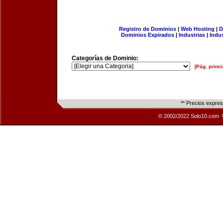
Registro de Dominios
|
Web Hosting
|
D
Dominios Expirados
|
Industrias
|
Indu
Categorías de Dominio:
[Pág. princi
** Precios expre
© 2002/2022 Solo10.com