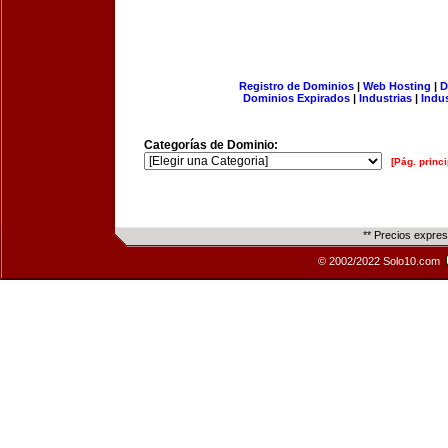
Registro de Dominios
|
Web Hosting
|
D
Dominios Expirados
|
Industrias
|
Indu
Categorías de Dominio:
[Pág. princi
** Precios expre
© 2002/2022 Solo10.com