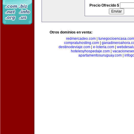
Precio Ofrecido $
Otros dominios en venta:
redmercadeo.com
|
tunegocioencasa.co
compratuhosting.com
|
ganadineroahora.c
destinodeviaje.com
|
e-loteria.com
|
webdesal
hotelesyhospedaje.com
|
vacacionese
apartamentosuruguay.com
|
infog