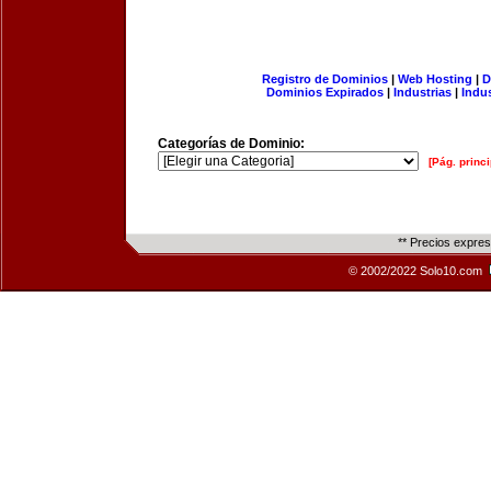
Registro de Dominios
|
Web Hosting
|
D
Dominios Expirados
|
Industrias
|
Indu
Categorías de Dominio:
[Pág. princi
** Precios expre
© 2002/2022 Solo10.com