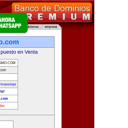
mo.com
 puesto en Venta
SMO.COM
.com
 Hospedaje
ta!
o.com
tas