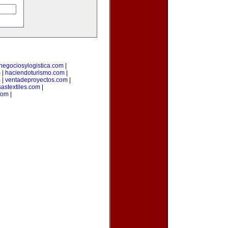
negociosylogistica.com
|
m
|
haciendoturismo.com
|
m
|
ventadeproyectos.com
|
astextiles.com
|
com
|