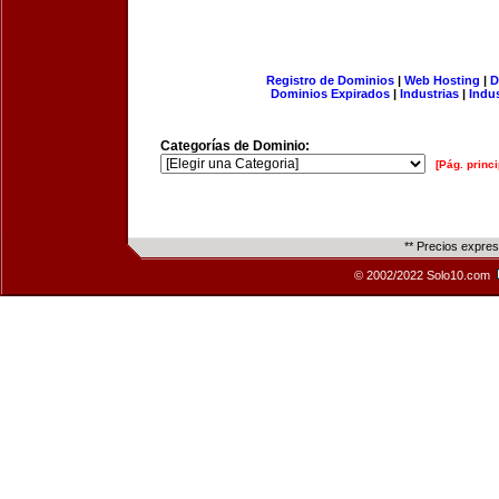
Registro de Dominios
|
Web Hosting
|
D
Dominios Expirados
|
Industrias
|
Indu
Categorías de Dominio:
[Pág. princi
** Precios expre
© 2002/2022 Solo10.com