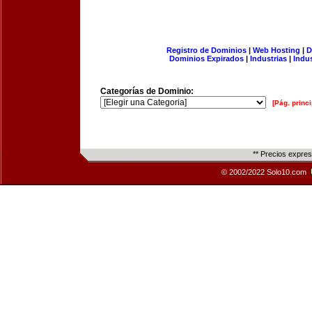
Registro de Dominios
|
Web Hosting
|
D
Dominios Expirados
|
Industrias
|
Indu
Categorías de Dominio:
[Pág. princi
** Precios expre
© 2002/2022 Solo10.com