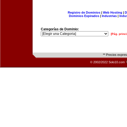
Registro de Dominios
|
Web Hosting
|
D
Dominios Expirados
|
Industrias
|
Indu
Categorías de Dominio:
[Pág. princi
** Precios expre
© 2002/2022 Solo10.com