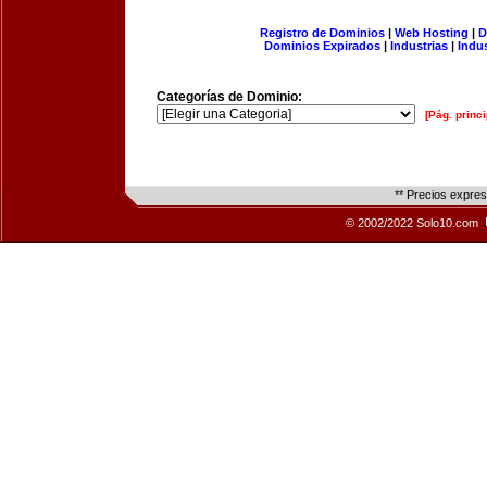
Registro de Dominios
|
Web Hosting
|
D
Dominios Expirados
|
Industrias
|
Indu
Categorías de Dominio:
[Pág. princi
** Precios expre
© 2002/2022 Solo10.com