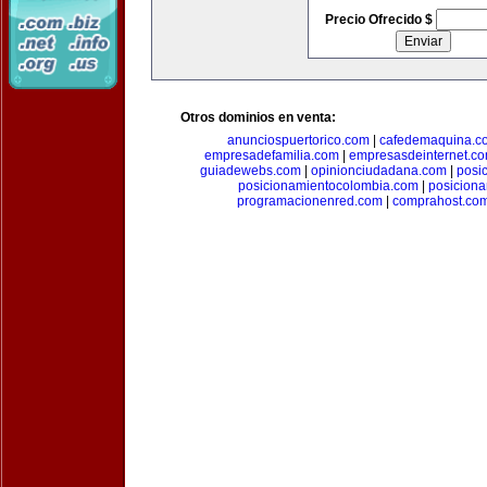
Precio Ofrecido $
Otros dominios en venta:
anunciospuertorico.com
|
cafedemaquina.c
empresadefamilia.com
|
empresasdeinternet.c
guiadewebs.com
|
opinionciudadana.com
|
posi
posicionamientocolombia.com
|
posicion
programacionenred.com
|
comprahost.co