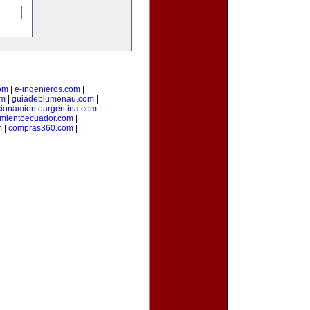
om
|
e-ingenieros.com
|
om
|
guiadeblumenau.com
|
cionamientoargentina.com
|
amientoecuador.com
|
m
|
compras360.com
|