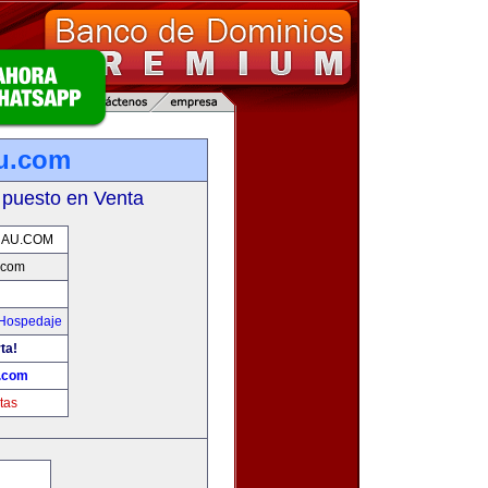
u.com
 puesto en Venta
NAU.COM
.com
 Hospedaje
ta!
.com
tas