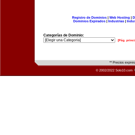
Registro de Dominios
|
Web Hosting
|
D
Dominios Expirados
|
Industrias
|
Indu
Categorías de Dominio:
[Pág. princi
** Precios expre
© 2002/2022 Solo10.com