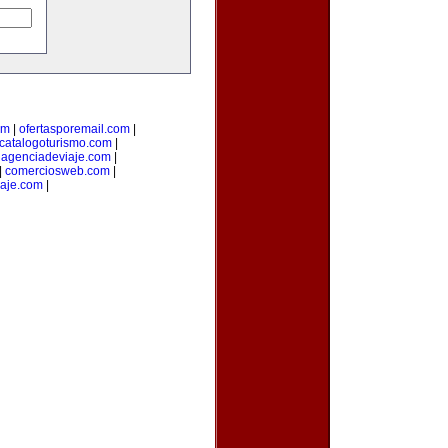
om
|
ofertasporemail.com
|
catalogoturismo.com
|
uagenciadeviaje.com
|
|
comerciosweb.com
|
iaje.com
|