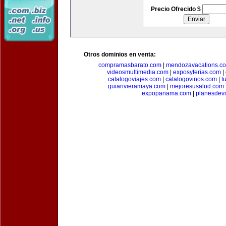
Precio Ofrecido $
Otros dominios en venta:
compramasbarato.com
|
mendozavacations.c
videosmultimedia.com
|
exposyferias.com
|
catalogoviajes.com
|
catalogovinos.com
|
t
guiarivieramaya.com
|
mejoresusalud.com
expopanama.com
|
planesdev