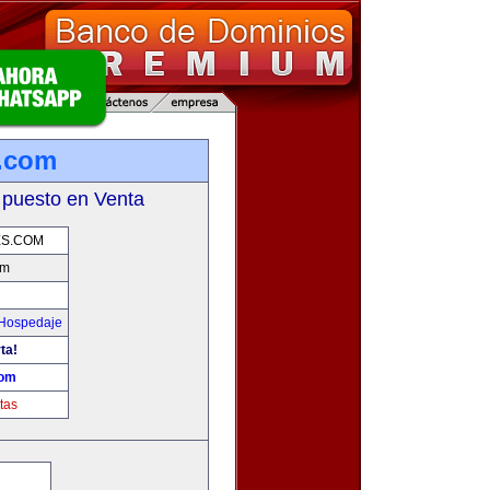
s.com
 puesto en Venta
ES.COM
om
 Hospedaje
ta!
com
tas