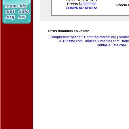
COMPRAR AHORA
Precio $
20,000.00
Precio 
COMPRAR AHORA
Otros dominios en venta:
ComprasInternet.net
|
ComprasInternet.org
|
Ventas
e-Turismo.com
|
IndicesBursatiles.com
|
Indi
PuntaDelEste.com
|