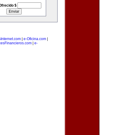
Ofrecido $
Internet.com
|
e-Oficina.com
|
cesFinancieros.com
|
e-