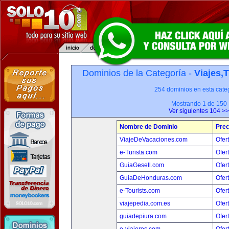
Dominios de la Categoría -
Viajes,
254 dominios en esta categ
Mostrando 1 de 150
Ver siguientes 104 >>
Nombre de Dominio
Prec
ViajeDeVacaciones.com
Ofer
e-Turista.com
Ofer
GuiaGesell.com
Ofer
GuiaDeHonduras.com
Ofer
e-Tourists.com
Ofer
viajepedia.com.es
Ofer
guiadepiura.com
Ofer