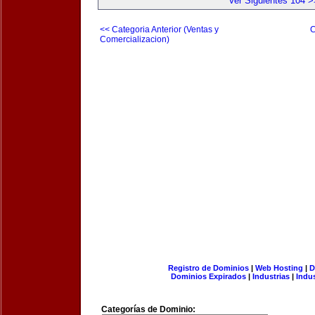
Ver Siguientes 104 >
<< Categoria Anterior (Ventas y
C
Comercializacion)
Registro de Dominios
|
Web Hosting
|
D
Dominios Expirados
|
Industrias
|
Indu
Categorías de Dominio: