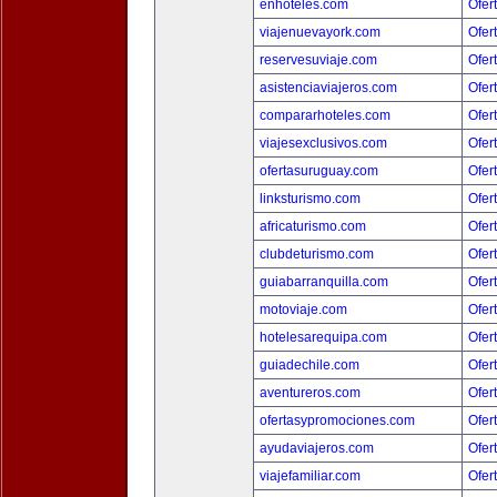
enhoteles.com
Ofer
viajenuevayork.com
Ofer
reservesuviaje.com
Ofer
asistenciaviajeros.com
Ofer
compararhoteles.com
Ofer
viajesexclusivos.com
Ofer
ofertasuruguay.com
Ofer
linksturismo.com
Ofer
africaturismo.com
Ofer
clubdeturismo.com
Ofer
guiabarranquilla.com
Ofer
motoviaje.com
Ofer
hotelesarequipa.com
Ofer
guiadechile.com
Ofer
aventureros.com
Ofer
ofertasypromociones.com
Ofer
ayudaviajeros.com
Ofer
viajefamiliar.com
Ofer