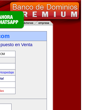
com
 puesto en Venta
COM
 Hospedaje
ta!
m
tas