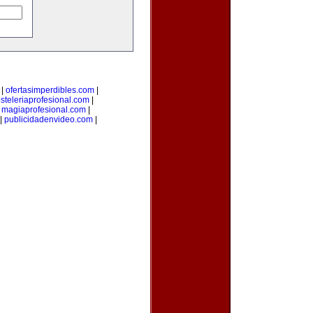
|
ofertasimperdibles.com
|
steleriaprofesional.com
|
|
magiaprofesional.com
|
|
publicidadenvideo.com
|