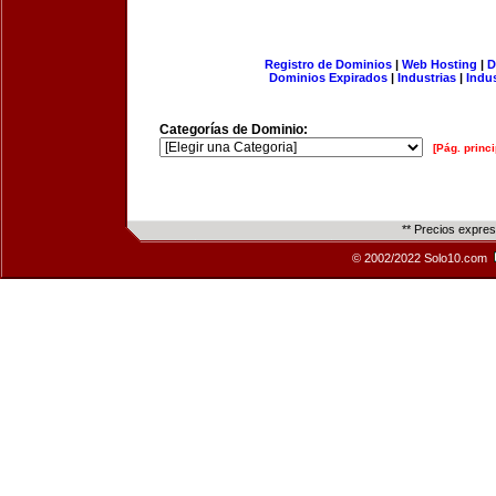
Registro de Dominios
|
Web Hosting
|
D
Dominios Expirados
|
Industrias
|
Indu
Categorías de Dominio:
[Pág. princi
** Precios expre
© 2002/2022 Solo10.com