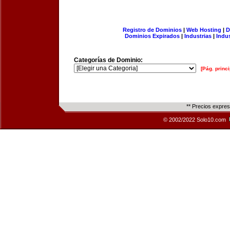
Registro de Dominios
|
Web Hosting
|
D
Dominios Expirados
|
Industrias
|
Indu
Categorías de Dominio:
[Pág. princi
** Precios expre
© 2002/2022 Solo10.com