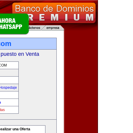
com
 puesto en Venta
COM
 Hospedaje
m
tas
ealizar una Oferta