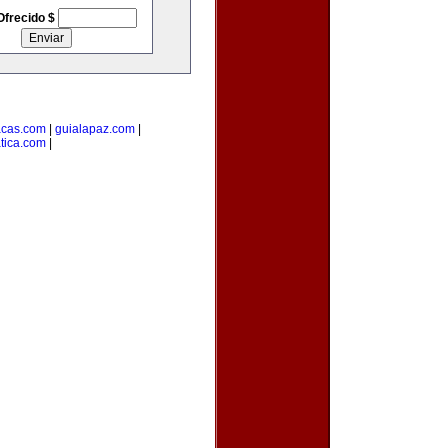
Ofrecido $
acas.com
|
guialapaz.com
|
tica.com
|