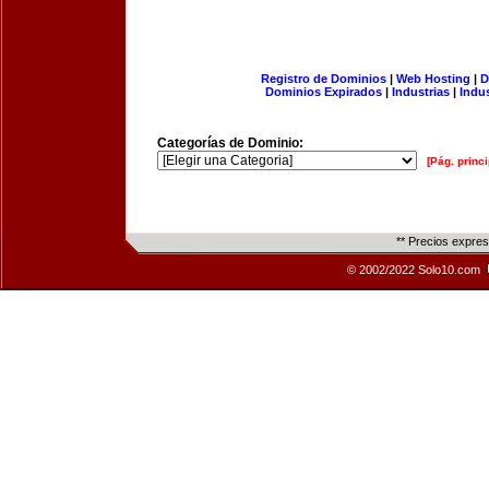
Registro de Dominios
|
Web Hosting
|
D
Dominios Expirados
|
Industrias
|
Indu
Categorías de Dominio:
[Pág. princi
** Precios expre
© 2002/2022 Solo10.com