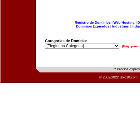
Registro de Dominios
|
Web Hosting
|
D
Dominios Expirados
|
Industrias
|
Indu
Categorías de Dominio:
[Pág. princi
** Precios expre
© 2002/2022 Solo10.com