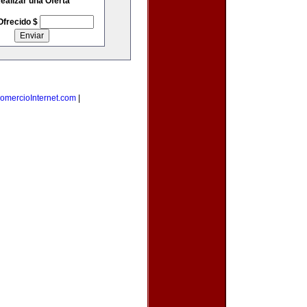
ealizar una Oferta
Ofrecido $
omercioInternet.com
|