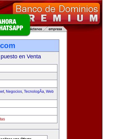
.com
 puesto en Venta
net
,
Negocios
,
TecnologÃ­a
,
Web
tas