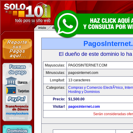
PagosInternet
El dueño de este dominio lo ha
Mayusculas:
PAGOSINTERNET.COM
Minusculas:
pagosinternet.com
Longitud:
13 caracteres
Categorias:
Compras y Comercio ElectrÃ³nico
,
Inter
Hosting y Dominios
Precio:
$1,500.00
Visitar!
pagosinternet.com
Serán consideradas ofer