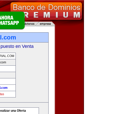
l.com
 puesto en Venta
RIAL.COM
.com
l.com
tas
ealizar una Oferta