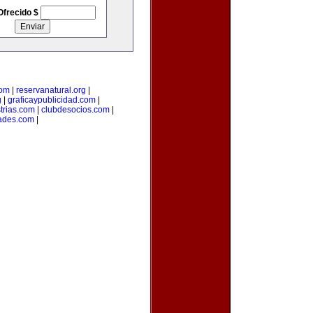
Ofrecido $
com
|
reservanatural.org
|
g
|
graficaypublicidad.com
|
trias.com
|
clubdesocios.com
|
ades.com
|