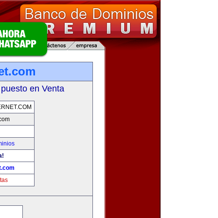
net.com
 puesto en Venta
ERNET.COM
.com
inios
a!
t.com
tas