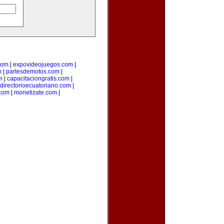
com
|
expovideojuegos.com
|
m
|
partesdemotos.com
|
m
|
capacitaciongratis.com
|
directorioecuatoriano.com
|
.com
|
monetizate.com
|