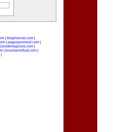
com
|
blogmarcas.com
|
com
|
pagospormovil.com
|
cciondenegocios.com
|
om
|
tucumanvirtual.com
|
|