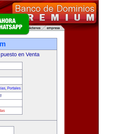
om
 puesto en Venta
cias
,
Portales
!
tas