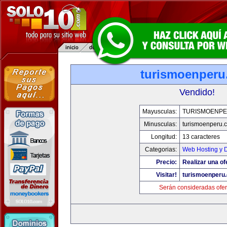
turismoenper
Vendido!
Mayusculas:
TURISMOENP
Minusculas:
turismoenperu.
Longitud:
13 caracteres
Categorias:
Web Hosting y 
Precio:
Realizar una of
Visitar!
turismoenperu
Serán consideradas ofer