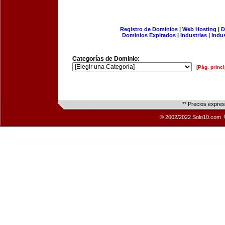
Registro de Dominios
|
Web Hosting
|
D
Dominios Expirados
|
Industrias
|
Indu
Categorías de Dominio:
[Pág. princi
** Precios expre
© 2002/2022 Solo10.com