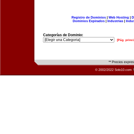
Registro de Dominios
|
Web Hosting
|
D
Dominios Expirados
|
Industrias
|
Indu
Categorías de Dominio:
[Pág. princi
** Precios expre
© 2002/2022 Solo10.com