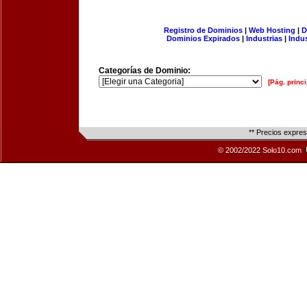
Registro de Dominios
|
Web Hosting
|
D
Dominios Expirados
|
Industrias
|
Indu
Categorías de Dominio:
[Pág. princi
** Precios expre
© 2002/2022 Solo10.com