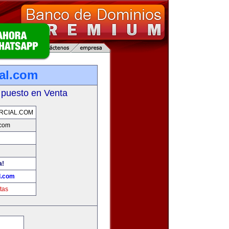
ial.com
 puesto en Venta
RCIAL.COM
.com
a!
l.com
tas