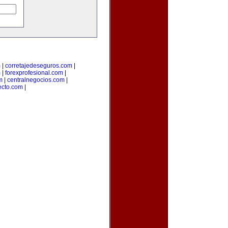
m
|
corretajedeseguros.com
|
m
|
forexprofesional.com
|
m
|
centralnegocios.com
|
recto.com
|