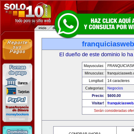
franquiciaswe
El dueño de este dominio lo ha
Mayusculas:
FRANQUICIAS
Minusculas:
franquiciasweb
Longitud:
14 caracteres
Categorias:
Negocios
Precio:
$600.00
Visitar!
franquiciasweb
Serán consideradas ofer
R