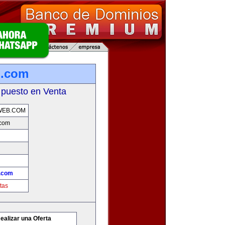
b.com
 puesto en Venta
WEB.COM
.com
.com
tas
ealizar una Oferta