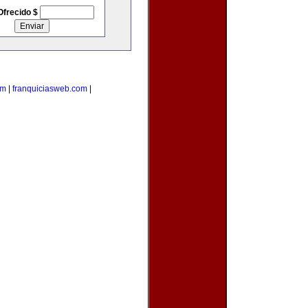
Ofrecido $
om
|
franquiciasweb.com
|