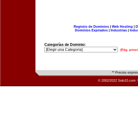
Registro de Dominios
|
Web Hosting
|
D
Dominios Expirados
|
Industrias
|
Indu
Categorías de Dominio:
[Pág. princi
** Precios expre
© 2002/2022 Solo10.com