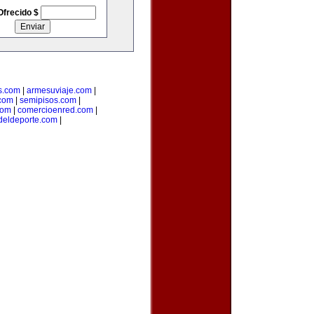
Ofrecido $
s.com
|
armesuviaje.com
|
.com
|
semipisos.com
|
com
|
comercioenred.com
|
sdeldeporte.com
|