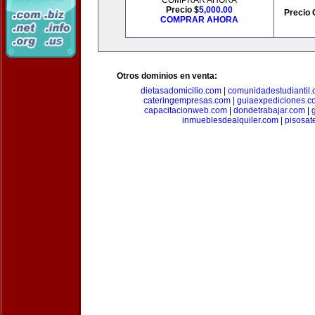
COMPRAR AHORA
Precio $
5,000.00
Precio 
COMPRAR AHORA
Otros dominios en venta:
dietasadomicilio.com
|
comunidadestudiantil
cateringempresas.com
|
guiaexpediciones.c
capacitacionweb.com
|
dondetrabajar.com
|
inmueblesdealquiler.com
|
pisosat