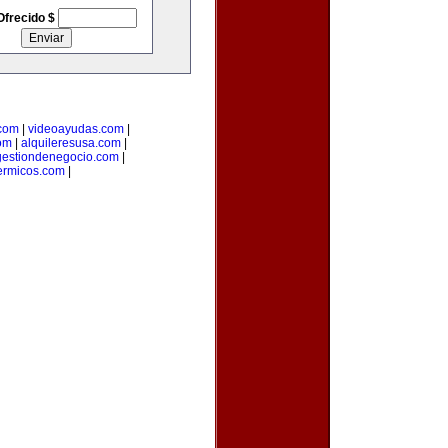
Ofrecido $
.com
|
videoayudas.com
|
om
|
alquileresusa.com
|
gestiondenegocio.com
|
ermicos.com
|