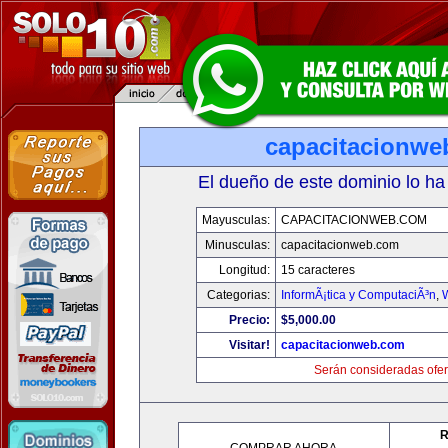
capacitacionwe
El dueño de este dominio lo ha
Mayusculas:
CAPACITACIONWEB.COM
Minusculas:
capacitacionweb.com
Longitud:
15 caracteres
Categorias:
InformÃ¡tica y ComputaciÃ³n
,
Precio:
$5,000.00
Visitar!
capacitacionweb.com
Serán consideradas ofer
R