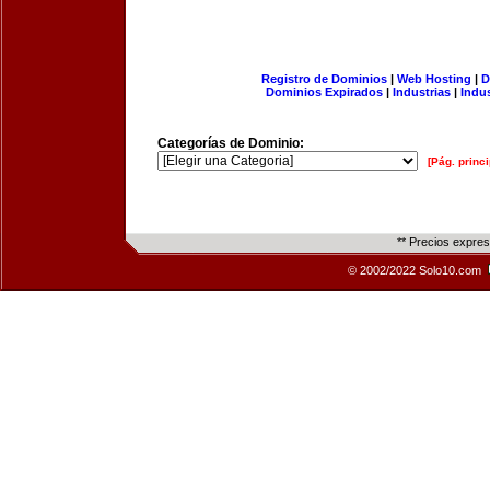
Registro de Dominios
|
Web Hosting
|
D
Dominios Expirados
|
Industrias
|
Indu
Categorías de Dominio:
[Pág. princi
** Precios expre
© 2002/2022 Solo10.com