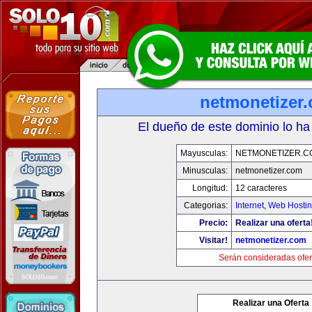
netmonetizer
El dueño de este dominio lo ha
Mayusculas:
NETMONETIZER.C
Minusculas:
netmonetizer.com
Longitud:
12 caracteres
Categorias:
Internet
,
Web Hostin
Precio:
Realizar una oferta
Visitar!
netmonetizer.com
Serán consideradas ofer
Realizar una Oferta