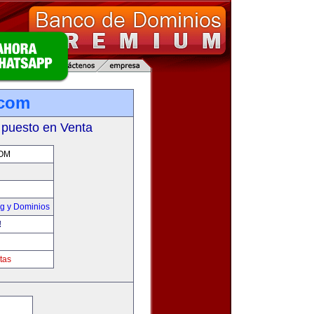
.com
 puesto en Venta
OM
g y Dominios
!
tas