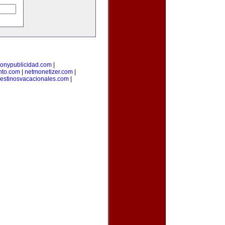
onypublicidad.com
|
nto.com
|
netmonetizer.com
|
estinosvacacionales.com
|