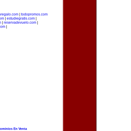
regalo.com
|
todopromos.com
com
|
estudiegratis.com
|
m
|
reservadevuelo.com
|
com
|
ominios En Venta