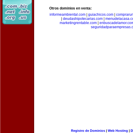
Otros dominios en venta:
informeambiental.com
|
guiachicos.com
|
comprarun
|
deudashipotecarias.com
|
menudelacasa.
marketingrentable.com
|
enbuscadelamor.co
seguridadparaempresas.
Registro de Dominios
|
Web Hosting
|
D