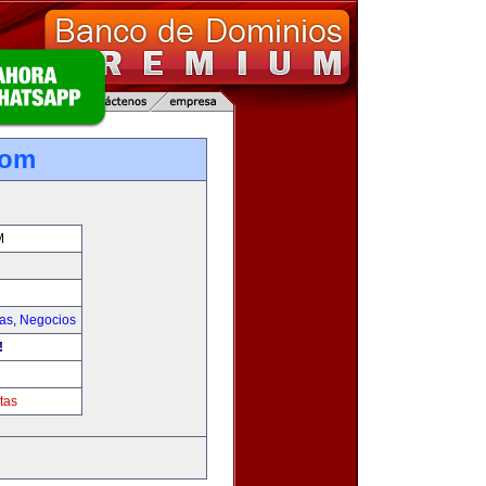
com
M
ias
,
Negocios
!
tas