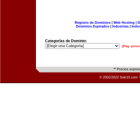
Registro de Dominios
|
Web Hosting
|
D
Dominios Expirados
|
Industrias
|
Indu
Categorías de Dominio:
[Pág. princi
** Precios expre
© 2002/2022 Solo10.com