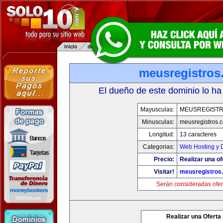
meusregistros
El dueño de este dominio lo ha
Mayusculas:
MEUSREGIST
Minusculas:
meusregistros.
Longitud:
13 caracteres
Categorias:
Web Hosting y 
Precio:
Realizar una of
Visitar!
meusregistros
Serán consideradas ofer
Realizar una Oferta