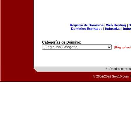
Registro de Dominios
|
Web Hosting
|
D
Dominios Expirados
|
Industrias
|
Indu
Categorías de Dominio:
[Pág. princi
** Precios expre
© 2002/2022 Solo10.com