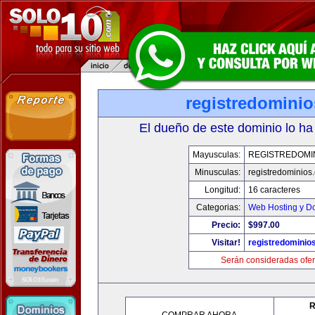
registredomini
El dueño de este dominio lo ha
Mayusculas:
REGISTREDOMI
Minusculas:
registredominios
Longitud:
16 caracteres
Categorias:
Web Hosting y D
Precio:
$997.00
Visitar!
registredominio
Serán consideradas ofer
R