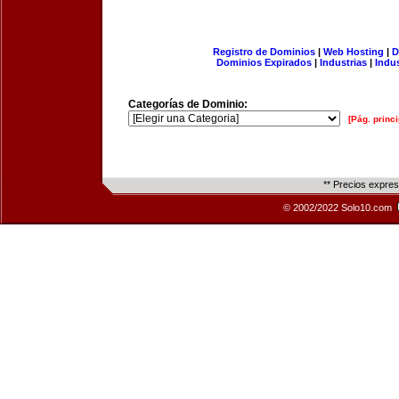
Registro de Dominios
|
Web Hosting
|
D
Dominios Expirados
|
Industrias
|
Indu
Categorías de Dominio:
[Pág. princi
** Precios expre
© 2002/2022 Solo10.com