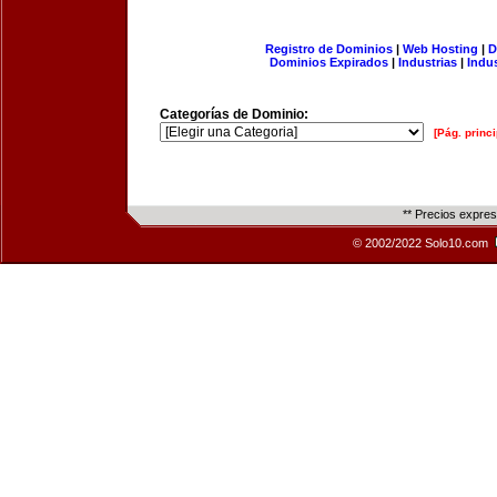
Registro de Dominios
|
Web Hosting
|
D
Dominios Expirados
|
Industrias
|
Indu
Categorías de Dominio:
[Pág. princi
** Precios expre
© 2002/2022 Solo10.com