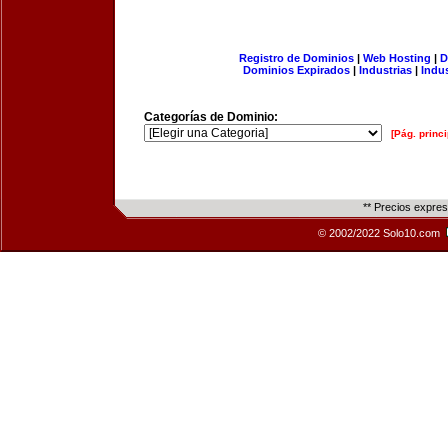
Registro de Dominios
|
Web Hosting
|
D
Dominios Expirados
|
Industrias
|
Indu
Categorías de Dominio:
[Pág. princi
** Precios expre
© 2002/2022 Solo10.com