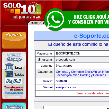
e-Soporte.c
El dueño de este dominio lo ha
Mayusculas:
E-SOPORTE.COM
Minusculas:
e-soporte.com
Longitud:
9 caracteres
Categorias:
Compras y Comercio ElectrÃ³nico
,
Info
TecnologÃ­a
,
Web Hosting y Dominios
Precio:
$800.00
Visitar!
e-soporte.com
Serán consideradas ofer