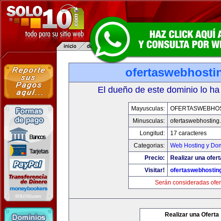
ofertaswebhosti
El dueño de este dominio lo ha
Mayusculas:
OFERTASWEBHO
Minusculas:
ofertaswebhosting
Longitud:
17 caracteres
Categorias:
Web Hosting y Do
Precio:
Realizar una ofert
Visitar!
ofertaswebhostin
Serán consideradas ofer
Realizar una Oferta