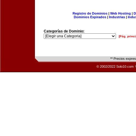
Registro de Dominios
|
Web Hosting
|
D
Dominios Expirados
|
Industrias
|
Indu
Categorías de Dominio:
[Pág. princi
** Precios expre
© 2002/2022 Solo10.com