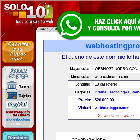
webhostingpr
El dueño de este dominio lo ha
Mayusculas:
WEBHOSTINGPRO.COM
Minusculas:
webhostingpro.com
Longitud:
13 caracteres
Categorias:
Internet
,
TecnologÃ­a
,
Web 
Precio:
$20,000.00
Visitar!
webhostingpro.com
Serán consideradas ofer
R