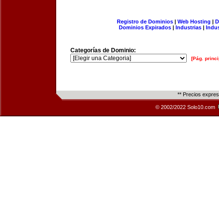
Registro de Dominios
|
Web Hosting
|
D
Dominios Expirados
|
Industrias
|
Indu
Categorías de Dominio:
[Pág. princi
** Precios expre
© 2002/2022 Solo10.com